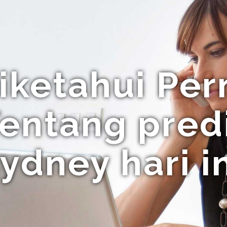
iketahui Pe
Tentang predi
ydney hari i