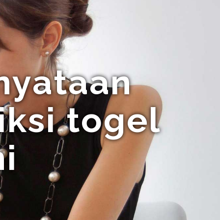
rnyataan
ksi togel
ni